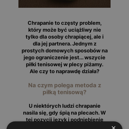
Chrapanie to częsty problem,
który może być uciążliwy nie
tylko dla osoby chrapiącej, ale i
dla jej partnera. Jednym z
prostych domowych sposobów na
jego ograniczenie jest...
wszycie
piłki tenisowej w plecy piżamy
.
Ale czy to naprawdę działa?
Na czym polega metoda z
piłką tenisową?
U niektórych ludzi chrapanie
nasila się, gdy śpią
na plecach
. W
tej pozycji język i podniebienie
×
miękkie mogą się cofać, zwężając