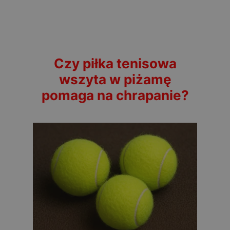
Czy piłka tenisowa
wszyta w piżamę
pomaga na chrapanie?