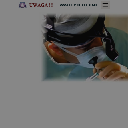
www.abc-med-gabinet.pl