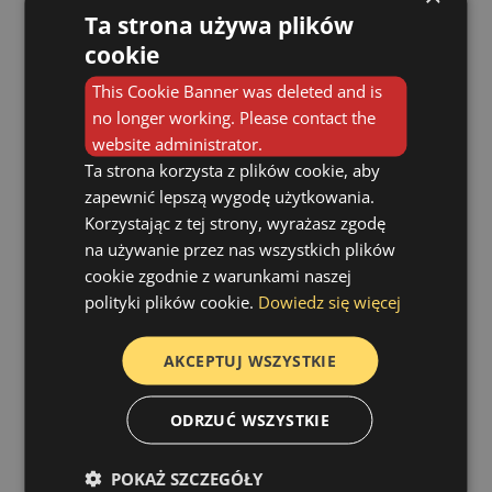
drogi oddechowe i powodując
Ta strona używa plików
wibracje – czyli
cookie
charakterystyczny dźwięk
This Cookie Banner was deleted and is
chrapania. Wszycie piłki tenisowej
no longer working. Please contact the
z tyłu piżamy ma prosty cel:
website administrator.
uniemożliwić
spanie na plecach
.
Ta strona korzysta z plików cookie, aby
Gdy osoba chrapiąca próbuje się
zapewnić lepszą wygodę użytkowania.
obrócić na plecy, piłka
Korzystając z tej strony, wyrażasz zgodę
przeszkadza i zmusza do powrotu
na używanie przez nas wszystkich plików
na bok – pozycji, w której drogi
cookie zgodnie z warunkami naszej
oddechowe są zwykle bardziej
polityki plików cookie.
Dowiedz się więcej
drożne.
Czy to naprawdę działa?
AKCEPTUJ WSZYSTKIE
Badania i doświadczenia
ODRZUĆ WSZYSTKIE
pacjentów pokazują, że ta metoda
może być
skuteczna w
POKAŻ SZCZEGÓŁY
przypadkach tzw. chrapania