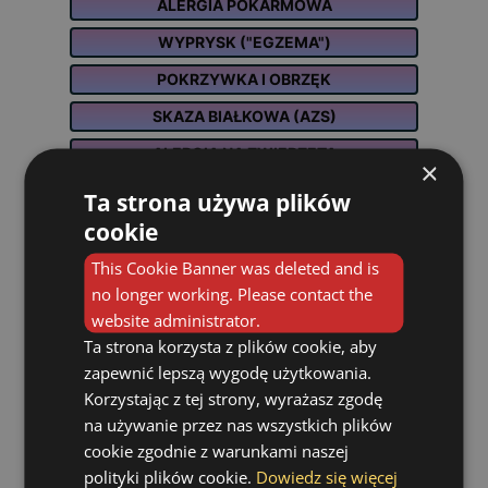
ALERGIA POKARMOWA
WYPRYSK ("EGZEMA")
POKRZYWKA I OBRZĘK
SKAZA BIAŁKOWA (AZS)
ALERGIA NA ZWIERZĘTA
×
NADWRAŻLIWOŚĆ NA LEKI
Ta strona używa plików
cookie
DZIECI - DIAGNOSTYKA ALERGII
TESTY ALERGOLOGICZNE
This Cookie Banner was deleted and is
no longer working. Please contact the
ODCZULANIE (IMMUNOTERAPIA)
website administrator.
Ta strona korzysta z plików cookie, aby
zapewnić lepszą wygodę użytkowania.
Korzystając z tej strony, wyrażasz zgodę
na używanie przez nas wszystkich plików
cookie zgodnie z warunkami naszej
polityki plików cookie.
Dowiedz się więcej