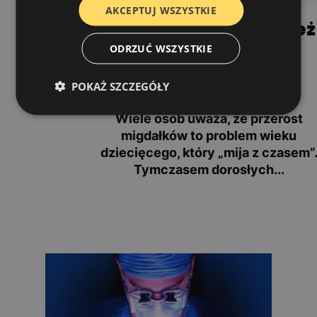
AKCEPTUJ WSZYSTKIE
Dlaczego dorosłych też
dotyczy przerost
ODRZUĆ WSZYSTKIE
migdałków? Fakty i
mity
POKAŻ SZCZEGÓŁY
Wiele osób uważa, że przerost
migdałków to problem wieku
dziecięcego, który „mija z czasem”
Tymczasem dorosłych...