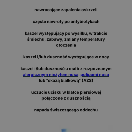
nawracające zapalenia oskrzeli
częste nawroty po antybiotykach
kaszel występujący po wysiłku, w trakcie
śmiechu, zabawy, zmiany temperatury
otoczenia
kaszel i/lub duszność występujące w nocy
kaszel i/lub duszność u osób z rozpoznanym
alergicznym nieżytem nosa,
polipami nosa
lub "skazą białkową" (AZS)
uczucie ucisku w klatce piersiowej
połączone z dusznością
napady świszczącego oddechu