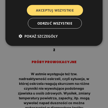
AKCEPTUJ WSZYSTKIE
TEST ODWRACALNOŚCI OBTURACJI
ODRZUĆ WSZYSTKIE
Charakterystyczne dla astmy jest to, że
skurcz oskrzeli (tzw. obturacja) jaki w niej
występuje można odwrócić szybko za
POKAŻ SZCZEGÓŁY
pomocą pewnych leków (leki wziewne).
2
PRÓBY PROWOKACYJNE
W astmie występuje też tzw.
nadreaktywność oskrzeli, czyli sytuacja, w
której oskrzela reagują skurczem na różne
czynniki nie wywołujące podobnego
zjawiska u osób zdrowych. Wysiłek, zmiany
temperatury powietrza, zapachy, itp. mogą
wywołać napad duszności co można
wykorzystać w diagnostyce (próby