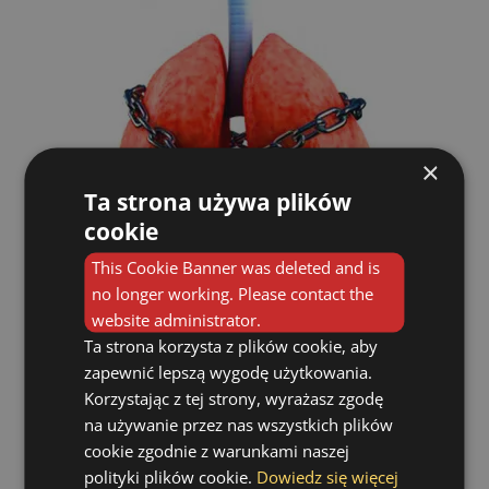
×
Ta strona używa plików
cookie
This Cookie Banner was deleted and is
no longer working. Please contact the
website administrator.
Ponieważ podobne objawy występować
Ta strona korzysta z plików cookie, aby
mogą niekiedy również w przebiegu innych
zapewnić lepszą wygodę użytkowania.
chorób, to czasami dla potwierdzenia
Korzystając z tej strony, wyrażasz zgodę
ostatecznego rozpoznania astmy konieczne
na używanie przez nas wszystkich plików
jest wykonanie dodatkowych badań i testów.
cookie zgodnie z warunkami naszej
polityki plików cookie.
Dowiedz się więcej
1