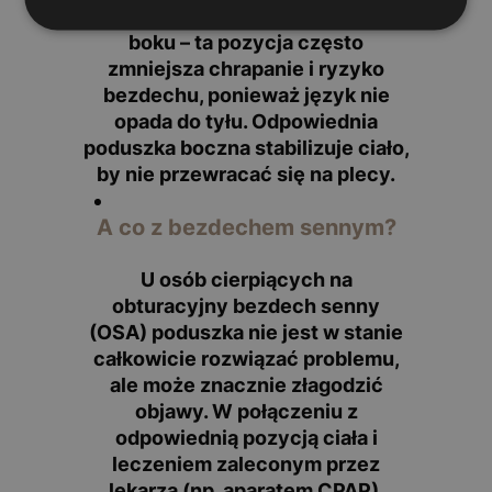
Poduszki dla osób śpiących na
boku
– ta pozycja często
zmniejsza chrapanie i ryzyko
bezdechu, ponieważ język nie
opada do tyłu. Odpowiednia
poduszka boczna stabilizuje ciało,
by nie przewracać się na plecy.
A co z bezdechem sennym?
U osób cierpiących na
obturacyjny bezdech senny
(OSA) poduszka nie jest w stanie
całkowicie rozwiązać problemu,
ale może
znacznie złagodzić
objawy
. W połączeniu z
odpowiednią pozycją ciała i
leczeniem zaleconym przez
lekarza (np. aparatem CPAP),