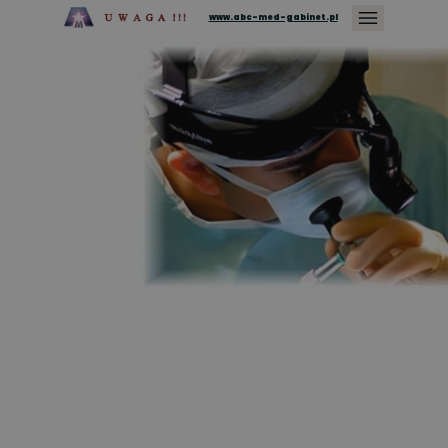
www.abc-med-gabinet.pl