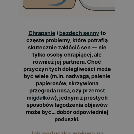
Chrapanie
i
bezdech senny
to
częste problemy, które potrafią
skutecznie zakłócić sen — nie
tylko osoby chrapiącej, ale
również jej partnera. Choć
przyczyn tych dolegliwości może
być wiele (m.in. nadwaga, palenie
papierosów, skrzywiona
przegroda nosa, czy
przerost
migdałków
), jednym z prostych
sposobów łagodzenia objawów
może być…
dobór odpowiedniej
poduszki
.
Jak poduszka wpływa na