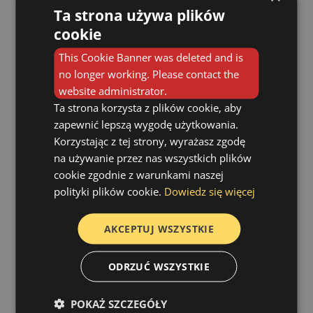
gardle, a więc i samo chrapanie.
Ta strona używa plików
cookie
Jakie poduszki pomagają?
This Cookie Banner was deleted and is
Poduszki anatomiczne
no longer working. Please contact the
(ortopedyczne)
– mają specjalny
website administrator.
kształt dopasowujący się do
Ta strona korzysta z plików cookie, aby
krzywizny szyi i karku. Utrzymują
zapewnić lepszą wygodę użytkowania.
głowę w pozycji, która nie uciska
Korzystając z tej strony, wyrażasz zgodę
dróg oddechowych.
na używanie przez nas wszystkich plików
Poduszki antychrapaniowe
–
cookie zgodnie z warunkami naszej
często mają profil lub
polityki plików cookie.
Dowiedz się więcej
wypełnienie, które lekko unosi
głowę i tułów, co pomaga w
AKCEPTUJ WSZYSTKIE
swobodniejszym przepływie
powietrza. Niektóre modele są
ODRZUĆ WSZYSTKIE
wyposażone w czujniki, które
delikatnie zmieniają pozycję
POKAŻ SZCZEGÓŁY
głowy, gdy pojawia się chrapanie.