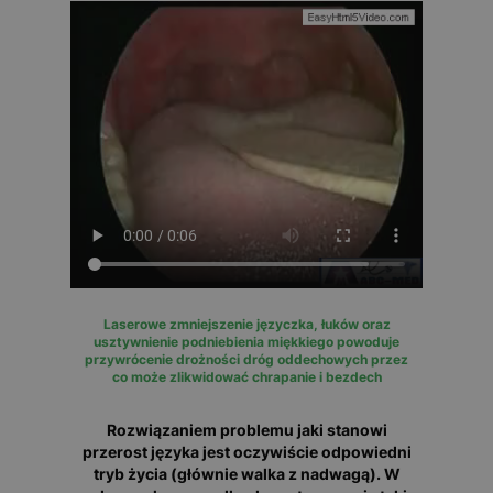
Laserowe zmniejszenie języczka, łuków oraz
usztywnienie podniebienia miękkiego powoduje
przywrócenie drożności dróg oddechowych przez
co może zlikwidować chrapanie i bezdech
Rozwiązaniem problemu jaki stanowi
przerost języka jest oczywiście odpowiedni
tryb życia (głównie walka z nadwagą). W