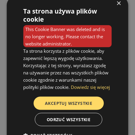
×
Ta strona używa plików
Wibracje podniebienia, które powodują pojawienie
cookie
się chrapania
This Cookie Banner was deleted and is
W przypadku dużego przerostu
no longer working. Please contact the
podniebienia przepływ powietrza jest
website administrator.
jeszcze bardziej ograniczony i wówczas
Ta strona korzysta z plików cookie, aby
dodatkowo pojawia się bezdech. Często
zdarza się on zwłaszcza wówczas gdy
zapewnić lepszą wygodę użytkowania.
współistnieje przerost migdałków
Korzystając z tej strony, wyrażasz zgodę
podniebiennych, które zwężają dodatkowo
na używanie przez nas wszystkich plików
gardło z boków.
cookie zgodnie z warunkami naszej
polityki plików cookie.
Dowiedz się więcej
AKCEPTUJ WSZYSTKIE
ODRZUĆ WSZYSTKIE