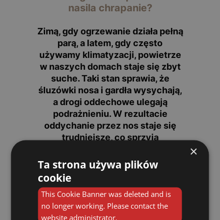
nasila chrapanie?
Zimą, gdy ogrzewanie działa pełną
parą, a latem, gdy często
używamy klimatyzacji, powietrze
w naszych domach staje się zbyt
suche. Taki stan sprawia, że
śluzówki nosa i gardła wysychają
,
a drogi oddechowe ulegają
podrażnieniu. W rezultacie
oddychanie przez nos staje się
trudniejsze, co sprzyja
×
oddychaniu przez usta — a to
właśnie wtedy
chrapiemy
Ta strona używa plików
najczęściej.
cookie
This Cookie Banner was deleted and is
Jak działa nawilżacz
no longer working. Please contact the
powietrza?
website administrator.