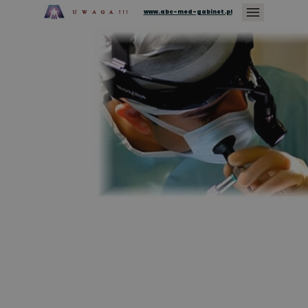
www.abc-med-gabinet.pl