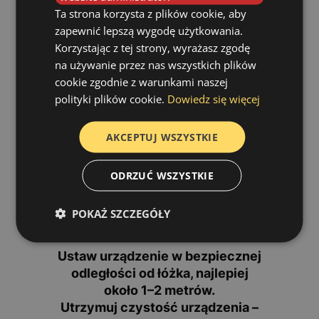
Ta strona korzysta z plików cookie, aby
Nawilżacz zwiększa ilość pary
zapewnić lepszą wygodę użytkowania.
wodnej w powietrzu, co pozwala
Korzystając z tej strony, wyrażasz zgodę
utrzymać
odpowiedni poziom
na używanie przez nas wszystkich plików
wilgotności
w pomieszczeniu
cookie zgodnie z warunkami naszej
(najlepiej między 40 a 60%).
polityki plików cookie.
Dowiedz się więcej
Dzięki temu błony śluzowe nosa i
gardła pozostają nawilżone, mniej
się podrażniają, a oddychanie jest
AKCEPTUJ WSZYSTKIE
swobodniejsze. Efekt?
Mniej
chrapania i lepszy sen.
ODRZUĆ WSZYSTKIE
Jak prawidłowo używać
POKAŻ SZCZEGÓŁY
nawilżacza?
Ustaw urządzenie w bezpiecznej
odległości od łóżka
, najlepiej
około 1–2 metrów.
Utrzymuj czystość urządzenia
–