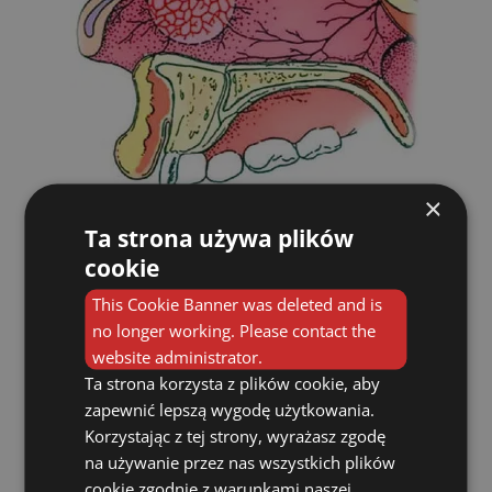
×
Ta strona używa plików
Często w nosie po pewnym czasie pojawia
się
przerost małżowin nosowych
- nos broni
cookie
się jakby przed zwiększonym przepływem
powietrza - powiększające się z boków
This Cookie Banner was deleted and is
małżowiny próbują zamknąć perforację,
no longer working. Please contact the
przez co paradoksalnie dojść może w końcu
website administrator.
do zaburzeń jego drożności.
Ta strona korzysta z plików cookie, aby
zapewnić lepszą wygodę użytkowania.
Korzystając z tej strony, wyrażasz zgodę
na używanie przez nas wszystkich plików
cookie zgodnie z warunkami naszej