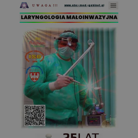
www.abc-med-gabinet.pl
LARYNGOLOGIA MAŁOINWAZYJNA