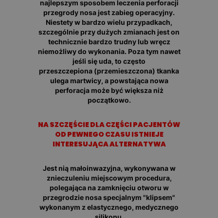
najlepszym sposobem leczenia perforacji
przegrody nosa jest zabieg operacyjny.
Niestety w bardzo wielu przypadkach,
szczególnie przy dużych zmianach jest on
technicznie bardzo trudny lub wręcz
niemożliwy do wykonania. Poza tym nawet
jeśli się uda, to często
przeszczepiona (przemieszczona) tkanka
ulega martwicy, a powstająca nowa
perforacja może być większa niż
początkowo.
NA SZCZĘŚCIE DLA CZĘŚCI PACJENTÓW
OD PEWNEGO CZASU ISTNIEJE
INTERESUJĄCA ALTERNATYWA
Jest nią małoinwazyjna, wykonywana w
znieczuleniu miejscowym procedura,
polegająca na zamknięciu otworu w
przegrodzie nosa specjalnym "klipsem"
wykonanym z elastycznego, medycznego
silikonu.