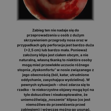
Zabieg ten nie nadaje się do
przeprowadzenia u osób z dużym
skrzywieniem przegrody nosa oraz w
przypadkach gdy perforacja jest bardzo duża
(>2,5 cm) lub bardzo mała. Ponieważ
założony klips jest ciałem obcym, a nie
naturalną, własną tkanką to niektóre osoby
mogą mieć przewlekłe uczucie różnego
stopnia „dyskomfortu” w nosie związanego z
jego obecnością (ból, katar, utrudnione
oddychanie, zasychająca wydzielina). W
pewnych sytuacjach – choć zdarza się to
rzadko - te niekorzystne objawy mogą być na
tyle dokuczliwe i nieakceptowalne, że
uniemożliwiają „noszenie” klipsa (co jest
niemożliwe do przewidzenia przed
zabiegiem) i wówczas można go usunąć.