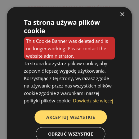
PREFEROWANA FORMA PŁATNOŚCI TO
×
KARTA PŁATNICZA
Ta strona używa plików
Z WYJĄTKIEM KLASYCZNEJ OPERACJI PRZEGRODY NOSA
(PŁATNOŚĆ TYLKO GOTÓWKĄ)
cookie
This Cookie Banner was deleted and is
no longer working. Please contact the
website administrator.
Ta strona korzysta z plików cookie, aby
zapewnić lepszą wygodę użytkowania.
Korzystając z tej strony, wyrażasz zgodę
na używanie przez nas wszystkich plików
cookie zgodnie z warunkami naszej
polityki plików cookie.
Dowiedz się więcej
AKCEPTUJ WSZYSTKIE
ODRZUĆ WSZYSTKIE