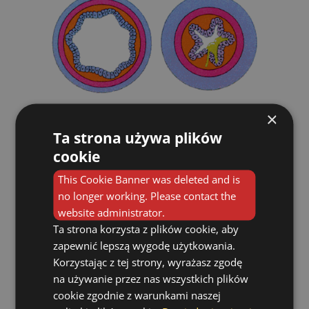
×
W astmie po zastosowaniu próby prowokacyjnej
dochodzi do zwężenia oskrzeli
Ta strona używa plików
cookie
TEST WYSIŁKOWY
This Cookie Banner was deleted and is
no longer working. Please contact the
Wiadomo, że wielu pacjentów chorujących
website administrator.
na astmę zgłasza, że dolegliwości ich
Ta strona korzysta z plików cookie, aby
nasilają się po wysiłku fizycznym.
zapewnić lepszą wygodę użytkowania.
Korzystając z tej strony, wyrażasz zgodę
na używanie przez nas wszystkich plików
cookie zgodnie z warunkami naszej