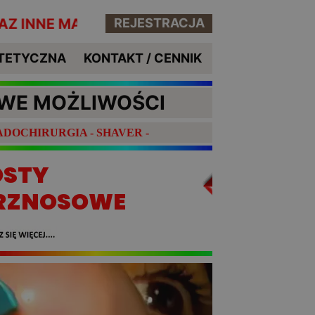
OINWAZYJNE ZABIEGI LARYNGOLOGICZNE - K
REJESTRACJA
TETYCZNA
KONTAKT / CENNIK
OWE MOŻLIWOŚCI
DOCHIRURGIA - SHAVER -
OSTY
RZNOSOWE