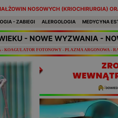
NOSOWYCH (KRIOCHIRURGIA) ORAZ INNE MAŁ
Przycisk
GIA - ZABIEGI
ALERGOLOGIA
MEDYCYNA ES
WIEKU - NOWE WYZWANIA - N
IA - KOAGULATOR FOTONOWY - PLAZMA ARGONOWA - RA
ZR
WEWNĄT