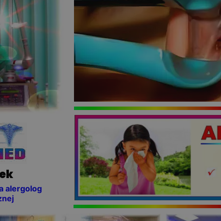
rek
a alergolog
znej