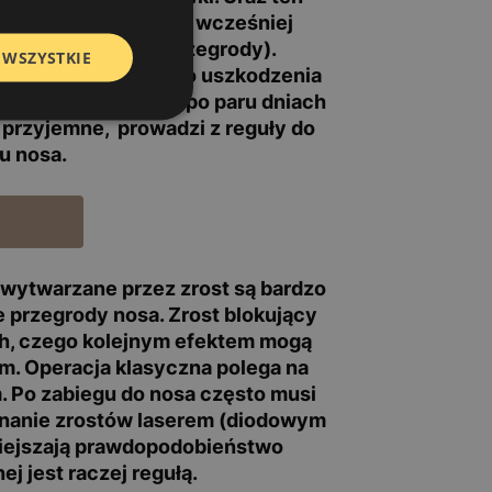
związany z przebytym wcześniej
ok, skrzywionej przegrody).
 WSZYSTKIE
ochodzi do znacznego uszkodzenia
dy. Usuwanie z nosa po paru dniach
t przyjemne, prowadzi z reguły do
u nosa.
 wytwarzane przez zrost są bardzo
 przegrody nosa. Zrost blokujący
ch, czego kolejnym efektem mogą
m. Operacja klasyczna polega na
. Po zabiegu do nosa często musi
inanie zrostów laserem (diodowym
niejszają prawdopodobieństwo
j jest raczej regułą.