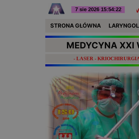
D KROPLI DO NOSA I PRZEROSTU MAŁŻOWIN 
STRONA GŁÓWNA
LARYNGOLO
MEDYCYNA XXI 
- LASER - KRIOCHIRURG