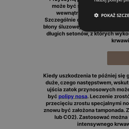
może być skutkiem np. uderzen
wewnątrznosowym zabiegiem l
POKAŻ SZCZ
Szczególnie chodzi tu o zabiegi
błony śluzowej, lub po których is
długich setonów, z których wykon
krwawi
Kiedy uszkodzenia te później się
duże, czego następstwem, wskute
ujścia zatok przynosowych może
być
polipy nosa
. Leczenie zros
przecięciu zrostu specjalnymi n
znowu być założona tamponada. Z
lub CO2). Zastosować można 
intensywnego krwawie