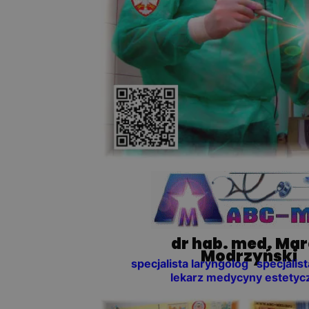
dr hab. med. Ma
Modrzyński
specjalista laryngolog specjalist
lekarz medycyny estetyc