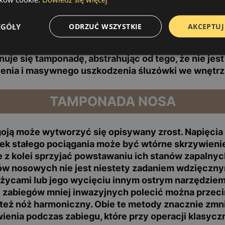
ia (pobicie, wypadek), ale bardzo często jest też 
aryngologicznym (operacje polipów, małżowin, zat
EGÓŁY
ODRZUĆ WSZYSTKIE
AKCEPTUJ
 wykonywane "klasycznymi" metodami, w których d
tnieje konieczność zakładania do nosa tzw. tampona
uje się tamponadę, abstrahując od tego, że nie jes
enia i masywnego uszkodzenia śluzówki we wnętrz
TAMPONADA NOSA
 goją może wytworzyć się opisywany zrost. Napięcia
k stałego pociągania może być wtórne skrzywienie
 z kolei sprzyjać powstawaniu ich stanów zapalny
tów nosowych nie jest niestety zadaniem wdzięczny
ożycami lub jego wycięciu innym ostrym narzędziem
 zabiegów mniej inwazyjnych polecić można przec
też nóż harmoniczny. Obie te metody znacznie zm
nia podczas zabiegu, które przy operacji klasyczne