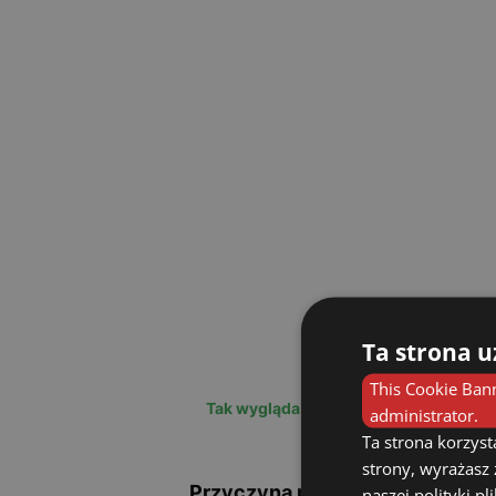
Ta strona u
This Cookie Bann
Tak wygląda zrost w badaniu endosko
administrator.
Ta strona korzyst
strony, wyrażasz
Przyczyną powstania zrostów w 
naszej polityki p