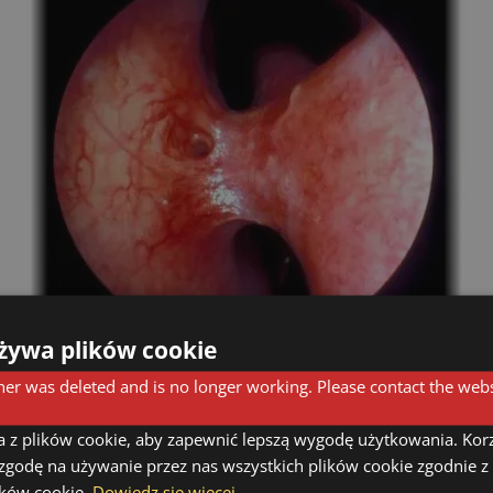
żywa plików cookie
er was deleted and is no longer working. Please contact the webs
powym - boczna i przyśrodkowa ściana nosa połączone są blizn
powietrza
a z plików cookie, aby zapewnić lepszą wygodę użytkowania. Korzy
 zgodę na używanie przez nas wszystkich plików cookie zgodnie 
nosie jest najczęściej przebyty uraz połączony z 
lików cookie.
Dowiedz się więcej