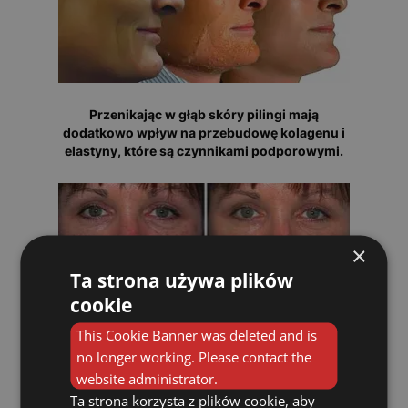
Przenikając w głąb skóry pilingi mają
dodatkowo wpływ na przebudowę kolagenu i
elastyny, które są czynnikami podporowymi.
×
Ta strona używa plików
cookie
This Cookie Banner was deleted and is
Piling z zastosowaniem kwasu
no longer working. Please contact the
trójchlorooctowego (EASY-TCA) jest bardzo
website administrator.
dobrze przebadaną i efektywną metodą
Ta strona korzysta z plików cookie, aby
leczenia, stosowaną z powodzeniem na