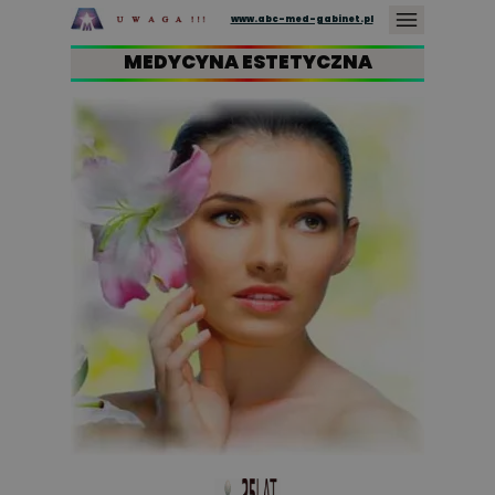
www.abc-med-gabinet.pl
MEDYCYNA ESTETYCZNA