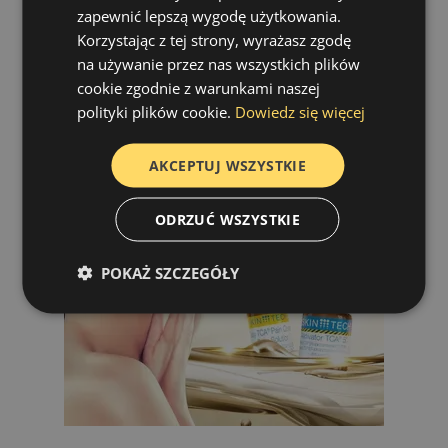
całym świecie. Po zabiegu w celu
zapewnić lepszą wygodę użytkowania.
wzmocnienia efektu stosuje się specjalne,
Korzystając z tej strony, wyrażasz zgodę
dedykowane do określonego problemu
na używanie przez nas wszystkich plików
skórnego kremy.
cookie zgodnie z warunkami naszej
polityki plików cookie.
Dowiedz się więcej
AKCEPTUJ WSZYSTKIE
ODRZUĆ WSZYSTKIE
POKAŻ SZCZEGÓŁY