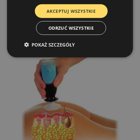
wykorzystaniu pewnych zjawisk fizycznych
powodujących przejściowe zwiększenie
AKCEPTUJ WSZYSTKIE
przepuszczalności skóry występujące
jedynie w trakcie trwania zabiegu.
ODRZUĆ WSZYSTKIE
POKAŻ SZCZEGÓŁY