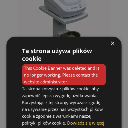
×
Ta strona używa plików
cookie
This Cookie Banner was deleted and is
no longer working. Please contact the
website administrator.
Ta strona korzysta z plików cookie, aby
Zabiegi mezoterapii bezigłowej mogą być
zapewnić lepszą wygodę użytkowania.
wykonywane o każdej porze roku, są
Korzystając z tej strony, wyrażasz zgodę
całkowicie bezbolesne, nie powodują
na używanie przez nas wszystkich plików
żadnych podrażnień, obrzęków czy też
cookie zgodnie z warunkami naszej
krwiaków. Nie ma tu żadnych nakłuć, a
polityki plików cookie.
Dowiedz się więcej
preparat wprowadzany jest do skóry dzięki