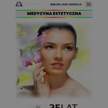
www.abc-med-gabinet.pl
MEDYCYNA ESTETYCZNA