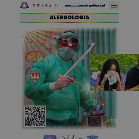
www.abc-med-gabinet.pl
ALERGOLOGIA