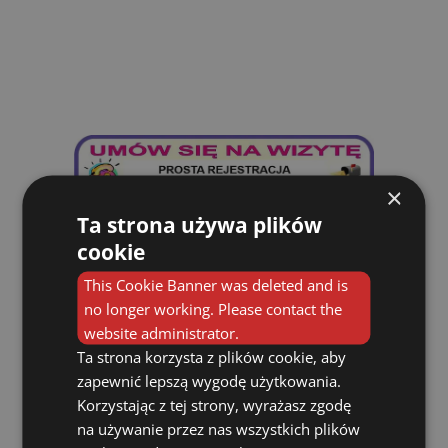
×
Ta strona używa plików
cookie
Angina to ostre zapalenie migdałków. Jej
klasyczna forma wywołana jest przez
This Cookie Banner was deleted and is
bakterie, a konkretnie przez paciorkowce.
no longer working. Please contact the
website administrator.
Angina to ostre zapalenie migdałków. Jej
Ta strona korzysta z plików cookie, aby
klasyczna forma wywołana jest przez
zapewnić lepszą wygodę użytkowania.
bakterie, a konkretnie przez paciorkowce.
Korzystając z tej strony, wyrażasz zgodę
na używanie przez nas wszystkich plików
Angina to ostre zapalenie migdałków. Jej
klasyczna forma wywołana jest przez