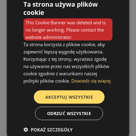
Ta strona używa plików
cookie
NA WYKRESIE PRZEDSTAWIONO
PROCENTOWY UDZIAŁ PACJENTÓW Z
This Cookie Banner was deleted and is
POSZCZEGÓLNYCH WOJEWÓDZTW *
no longer working. Please contact the
website administrator.
Ta strona korzysta z plików cookie, aby
zapewnić lepszą wygodę użytkowania.
Korzystając z tej strony, wyrażasz zgodę
na używanie przez nas wszystkich plików
cookie zgodnie z warunkami naszej
polityki plików cookie.
Dowiedz się więcej
AKCEPTUJ WSZYSTKIE
ODRZUĆ WSZYSTKIE
Osoby mieszkające obecnie poza granicami
POKAŻ SZCZEGÓŁY
Polski (gł. Wielka Brytania, Irlandia, Niemcy,