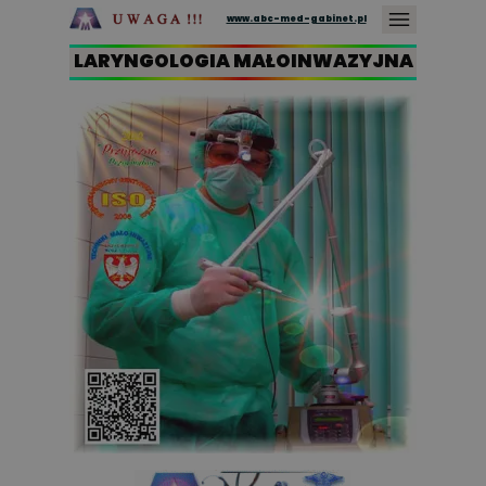
www.abc-med-gabinet.pl
LARYNGOLOGIA MAŁOINWAZYJNA