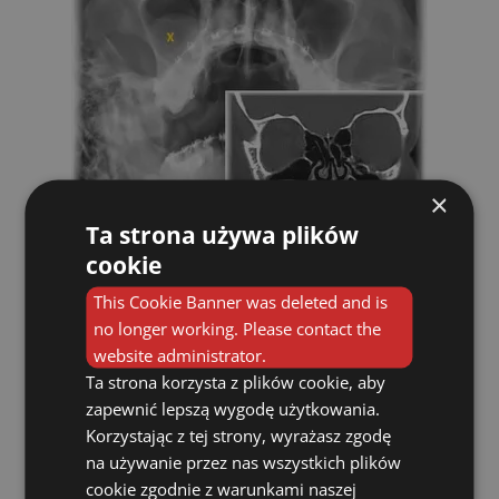
×
Ta strona używa plików
cookie
Płyn wypełniający torbiel może być
przezroczysty (surowiczy), jak też śluzowy,
This Cookie Banner was deleted and is
cholesterolowy bądź ropny - wówczas
no longer working. Please contact the
torbiel w badaniu endoskopowym ma
website administrator.
najczęściej żółtawą barwę.
Ta strona korzysta z plików cookie, aby
zapewnić lepszą wygodę użytkowania.
Korzystając z tej strony, wyrażasz zgodę
na używanie przez nas wszystkich plików
cookie zgodnie z warunkami naszej