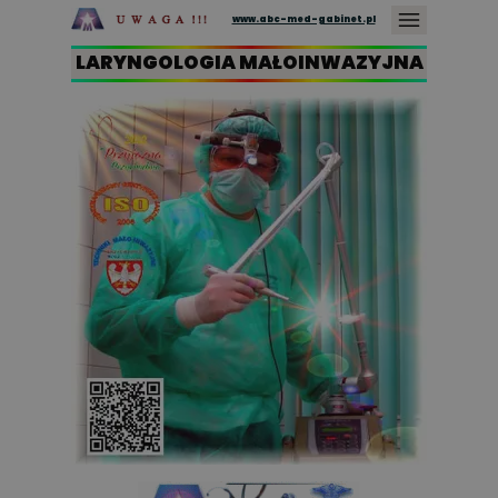
www.abc-med-gabinet.pl
LARYNGOLOGIA MAŁOINWAZYJNA