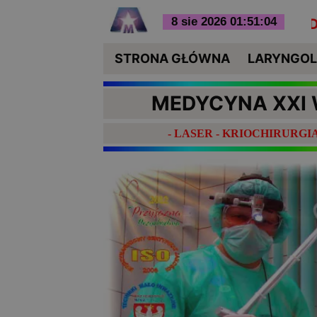
EREM, LECZENIE UZALEŻNIENIA OD KROPLI 
STRONA GŁÓWNA
LARYNGOLO
MEDYCYNA XXI 
- LASER - KRIOCHIRURG