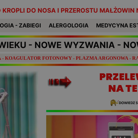
DO NOSA I PRZEROSTU MAŁŻOWIN NOSOWYCH 
Przycisk
GIA - ZABIEGI
ALERGOLOGIA
MEDYCYNA ES
WIEKU - NOWE WYZWANIA - N
IA - KOAGULATOR FOTONOWY - PLAZMA ARGONOWA - RA
PRZELE
NA T