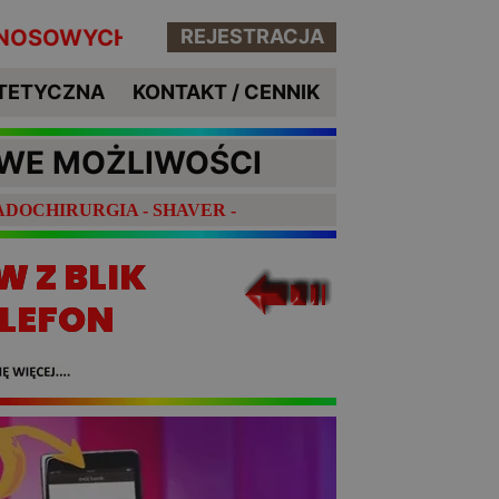
(KRIOCHIRURGIA) ORAZ INNE MAŁOINWAZYJN
REJESTRACJA
TETYCZNA
KONTAKT / CENNIK
OWE MOŻLIWOŚCI
DOCHIRURGIA - SHAVER -
W Z BLIK
ELEFON