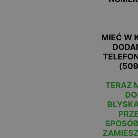
MIEĆ W 
DODA
TELEFON
(50
TERAZ 
DO
BŁYSK
PRZ
SPOSÓB
ZAMIES