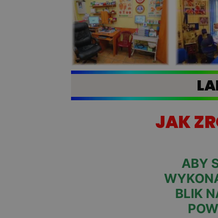
LA
JAK ZR
ABY 
WYKONA
BLIK 
POW