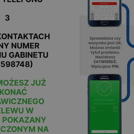
3
KONTAKTACH
NY NUMER
U GABINETU
9598748)
MOŻESZ JUŻ
KONAĆ
AWICZNEGO
ELEWU W
 POKAZANY
ZCZONYM NA