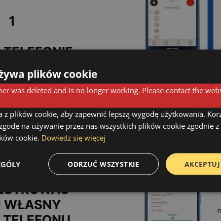
1
 TELEFONIE
TALOWANĄ
żywa plików cookie
JĘ SWOJEGO
er was deleted and is no longer working. Please contact the webs
ANKU
a z plików cookie, aby zapewnić lepszą wygodę użytkowania. Korzy
2
 zgodę na używanie przez nas wszystkich plików cookie zgodnie 
lików cookie.
Dowiedz się więcej
IENIACH TEJ
EGÓŁY
ODRZUĆ WSZYSTKIE
AKCEPTUJ
LIKACJI
ESTROWAĆ
 WŁASNY
 TELEFONU