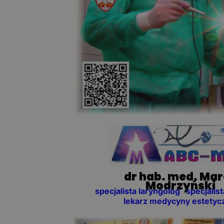
dr hab. med. Ma
Modrzyński
specjalista laryngolog specjalist
lekarz medycyny estetyc