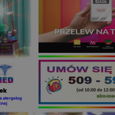
rek
a alergolog
znej