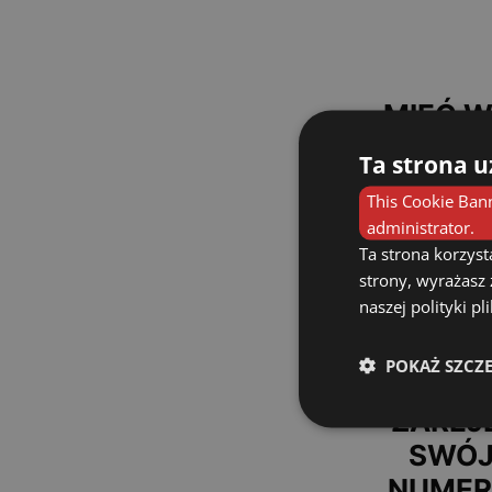
MIEĆ W
ZAINS
Ta strona u
APLIKAC
This Cookie Bann
B
administrator.
Ta strona korzyst
strony, wyrażasz
naszej polityki p
W USTAW
POKAŻ SZCZ
AP
ZAREJ
SWÓJ
NUMER