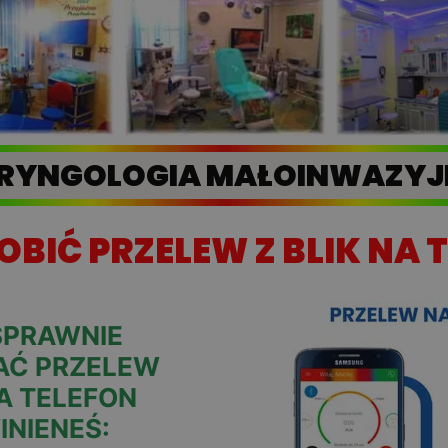
RYNGOLOGIA MAŁOINWAZY
OBIĆ PRZELEW Z BLIK NA 
SPRAWNIE
Ć PRZELEW
NA TELEFON
INIENEŚ: