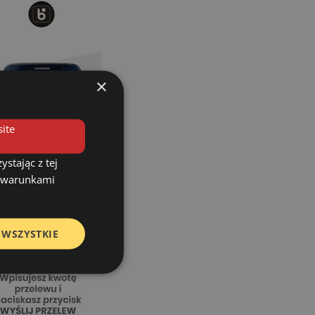
×
ite
stając z tej
z warunkami
 WSZYSTKIE